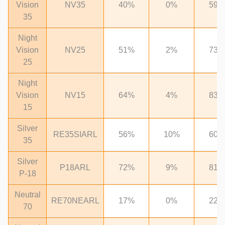
Vision
NV35
40%
0%
59%
35
Night
Vision
NV25
51%
2%
73%
25
Night
Vision
NV15
64%
4%
83%
15
Silver
RE35SIARL
56%
10%
60%
35
Silver
P18ARL
72%
9%
81%
P-18
Neutral
RE70NEARL
17%
0%
22%
70