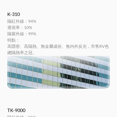
K-310
隔紅外線：94%
透視率：10%
隔紫外線：99%
特點：
高隱密、高隔熱、無金屬成份、無內外反光，市售RV色
總隔熱率之冠。
TK-9000