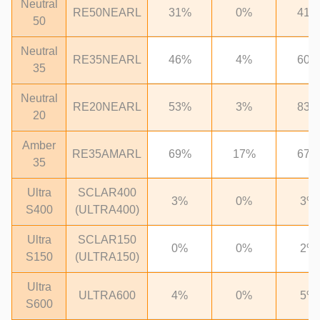
Neutral
RE50NEARL
31%
0%
41%
50
Neutral
RE35NEARL
46%
4%
60%
35
Neutral
RE20NEARL
53%
3%
83%
20
Amber
RE35AMARL
69%
17%
67%
35
Ultra
SCLAR400
3%
0%
3%
S400
(ULTRA400)
Ultra
SCLAR150
0%
0%
2%
S150
(ULTRA150)
Ultra
ULTRA600
4%
0%
5%
S600