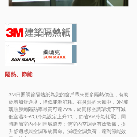
隔熱、節能
3M日照調節隔熱紙為您的窗戶帶來更多隔熱價值，有助
於增加舒適度，降低能源消耗。在炎熱的天氣中，3M玻
璃貼膜總隔熱率最高可達79%，於同樣空調環境下可減
低室溫3~6℃(冷氣設定上升1℃，節省6%冷氣耗電)，同
時調節室內不同區域溫差；使室內空調更有效散佈，提
升舒適感與空調系統壽命。減輕空調負荷，達到節能效