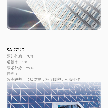
SA-G220
隔紅外線：70%
透視率：5%
隔紫外線：99%
特點：
超高隔熱，頂級防爆，極度隱密，私密性佳。