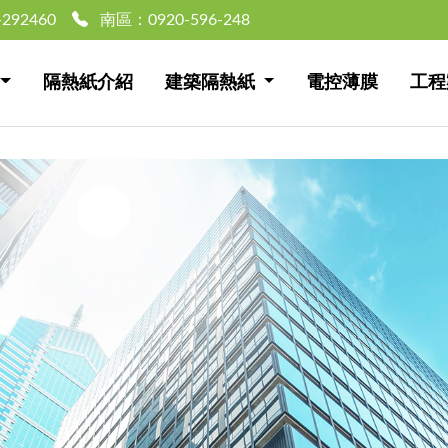
-292460
南區：
0920-596-248
隔熱紙介紹
建築隔熱紙
電控薄膜
工程